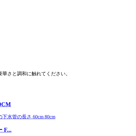
豪華さと調和に触れてください。
0CM
...