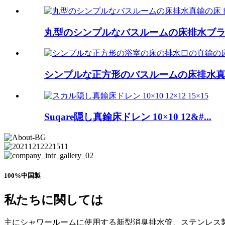
丸型のシンプルなバスルームの床排水ブラ..
シンプルな正方形のバスルームの床排水真鍮
Suqare隠し真鍮床ドレン 10×10 12&#...
100%中国製
私たちに関しては
主にシャワールームに使用する新型消臭排水管、ステンレス