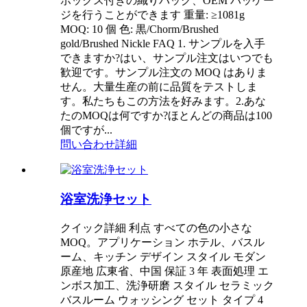
ボックス付きの織りバッグ、OEM パッケー
ジを行うことができます 重量: ≥1081g
MOQ: 10 個 色: 黒/Chorm/Brushed
gold/Brushed Nickle FAQ 1. サンプルを入手
できますか?はい、サンプル注文はいつでも
歓迎です。サンプル注文の MOQ はありま
せん。大量生産の前に品質をテストしま
す。私たちもこの方法を好みます。2.あな
たのMOQは何ですか?ほとんどの商品は100
個ですが...
問い合わせ
詳細
浴室洗浄セット
クイック詳細 利点 すべての色の小さな
MOQ。アプリケーション ホテル、バスル
ーム、キッチン デザイン スタイル モダン
原産地 広東省、中国 保証 3 年 表面処理 エ
ンボス加工、洗浄研磨 スタイル セラミック
バスルーム ウォッシング セット タイプ 4