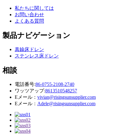
私たちに関しては
お問い合わせ
よくある質問
製品ナビゲーション
真鍮床ドレン
ステンレス床ドレン
相談
電話番号:
86-0755-2108-2740
ワッツアップ:
8613510548257
Eメール：
vivian@risingsunsupplier.com
Eメール：
Adele@risingsunsupplier.com