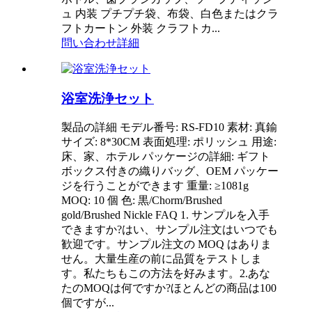
ュ 内装 プチプチ袋、布袋、白色またはクラ
フトカートン 外装 クラフトカ...
問い合わせ
詳細
浴室洗浄セット
製品の詳細 モデル番号: RS-FD10 素材: 真鍮
サイズ: 8*30CM 表面処理: ポリッシュ 用途:
床、家、ホテル パッケージの詳細: ギフト
ボックス付きの織りバッグ、OEM パッケー
ジを行うことができます 重量: ≥1081g
MOQ: 10 個 色: 黒/Chorm/Brushed
gold/Brushed Nickle FAQ 1. サンプルを入手
できますか?はい、サンプル注文はいつでも
歓迎です。サンプル注文の MOQ はありま
せん。大量生産の前に品質をテストしま
す。私たちもこの方法を好みます。2.あな
たのMOQは何ですか?ほとんどの商品は100
個ですが...