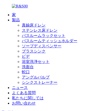
家
製品
真鍮床ドレン
ステンレス床ドレン
バスルームラックセット
バスルームティッシュホルダー
ソープディスペンサー
ブラスシンク
ビデ
浴室洗浄セット
洗面台
蛇口
アングルバルブ
シンクストレーナー
ニュース
よくある質問
私たちに関しては
お問い合わせ