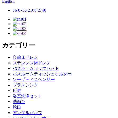
English
86-0755-2108-2740
カテゴリー
真鍮床ドレン
ステンレス床ドレン
バスルームラックセット
バスルームティッシュホルダー
ソープディスペンサー
ブラスシンク
ビデ
浴室洗浄セット
洗面台
蛇口
アングルバルブ