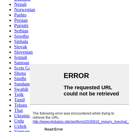
Nepali
Norwegian
Pashto
Persian
Punjabi
Serbian
Sesotho
Sinhala
Slovak
Slovenian
Somali
Samoan
Scots Gaelic
Shona
Sindhi
Sundanese
Swahili
Tajik
Tamil
Telugu
Thai
Ukrainian
Urdu
Uzbek
Vietnamese