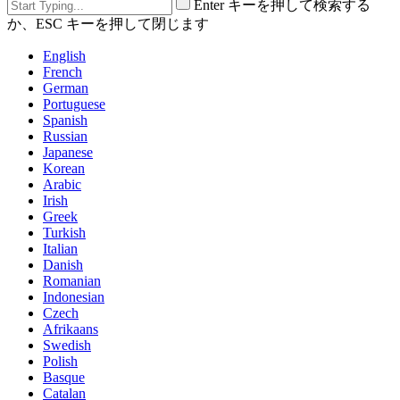
Enter キーを押して検索する
か、ESC キーを押して閉じます
English
French
German
Portuguese
Spanish
Russian
Japanese
Korean
Arabic
Irish
Greek
Turkish
Italian
Danish
Romanian
Indonesian
Czech
Afrikaans
Swedish
Polish
Basque
Catalan